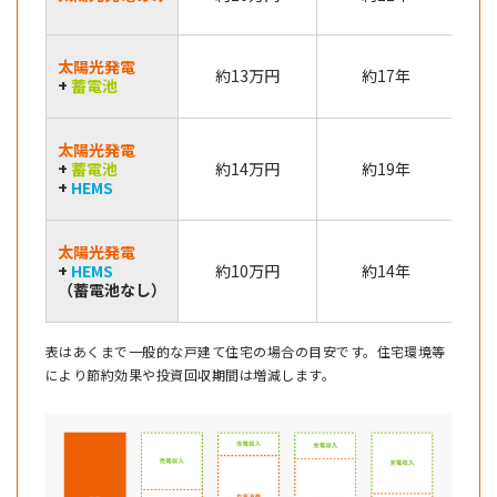
太陽光発電
約13万円
約17年
+
蓄電池
太陽光発電
+
蓄電池
約14万円
約19年
+
HEMS
太陽光発電
節
+
HEMS
約10万円
約14年
（蓄電池なし）
表はあくまで一般的な戸建て住宅の場合の目安です。住宅環境等
により節約効果や投資回収期間は増減します。