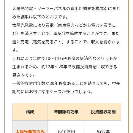
太陽光発電・ソーラーパネルの費用対効果を構成別にまと
めた結果は以下のとおりです。
太陽光発電により買電（東京電力などから電力を買うこ
と）を減らすことで、電気代を節約することができ、また
逆に売電（電気を売ること）することで、収入を得られま
す。
これにより年間で10～14万円程度の経済的なメリットが
生まれるため、約12年～20年で設備投資費を回収できる
見込みです。
一般的な耐用年数が30年程度あることを踏まえても、中長
期的にはお得になるケースが多いでしょう。
構成
年間節約効果
投資回収期間
太陽光発電のみ
約10万円
約12年
費