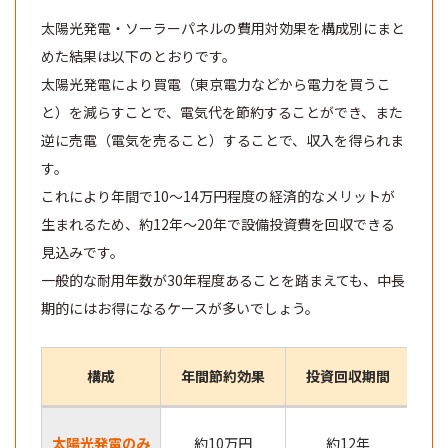
太陽光発電・ソーラーパネルの費用対効果を構成別にまと
めた結果は以下のとおりです。
太陽光発電により買電（東京電力などから電力を買うこ
と）を減らすことで、電気代を節約することができ、また
逆に売電（電気を売ること）することで、収入を得られま
す。
これにより年間で10～14万円程度の経済的なメリットが
生まれるため、約12年～20年で設備投資費を回収できる
見込みです。
一般的な耐用年数が30年程度あることを踏まえても、中長
期的にはお得になるケースが多いでしょう。
構成
年間節約効果
投資回収期間
太陽光発電のみ
約10万円
約12年
費