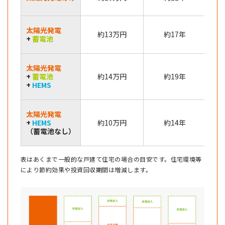
太陽光発電
約13万円
約17年
+
蓄電池
太陽光発電
+
蓄電池
約14万円
約19年
+
HEMS
太陽光発電
節
+
HEMS
約10万円
約14年
（蓄電池なし）
表はあくまで一般的な戸建て住宅の場合の目安です。住宅環境等
により節約効果や投資回収期間は増減します。